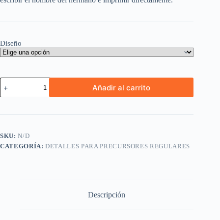
Diseño
Diploma
Añadir al carrito
Escuela
de
Precursores
Editable
PDF
2026
SKU:
N/D
cantidad
CATEGORÍA:
DETALLES PARA PRECURSORES REGULARES
Descripción