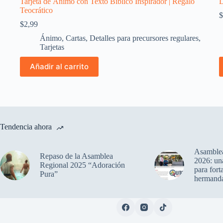
Tarjeta de Ánimo con Texto Bíblico Inspirador | Regalo
D
Teocrático
$
$
2,99
Ánimo
,
Cartas
,
Detalles para precursores regulares
,
Tarjetas
E
Añadir al carrito
p
t
m
v
L
o
s
Tendencia ahora
p
e
e
Asamblea
Repaso de la Asamblea
l
2026: una
Regional 2025 “Adoración
p
para fort
Pura”
d
hermand
p