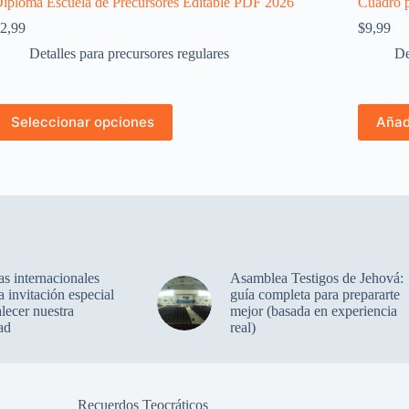
iploma Escuela de Precursores Editable PDF 2026
Cuadro p
2,99
$
9,99
Detalles para precursores regulares
De
ste
Seleccionar opciones
Añadi
roducto
iene
últiples
ariantes.
as
pciones
e
ueden
legir
n
s internacionales
Asamblea Testigos de Jehová:
a
 invitación especial
guía completa para prepararte
ágina
alecer nuestra
mejor (basada en experiencia
e
ad
real)
roducto
Recuerdos Teocráticos