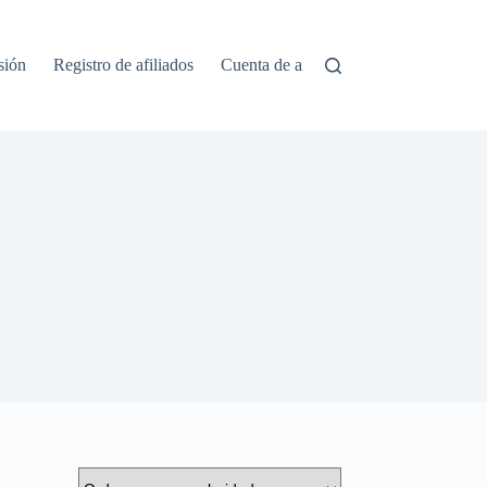
0
sión
Registro de afiliados
Cuenta de afiliado
artículos