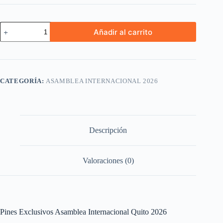
Pines
Añadir al carrito
Asamblea
Internacional
Quito
2026
cantidad
CATEGORÍA:
ASAMBLEA INTERNACIONAL 2026
Descripción
Valoraciones (0)
Pines Exclusivos Asamblea Internacional Quito 2026