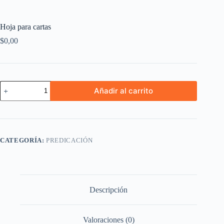
Hoja para cartas
$
0,00
Hoja
Añadir al carrito
para
cartas
cantidad
CATEGORÍA:
PREDICACIÓN
Descripción
Valoraciones (0)